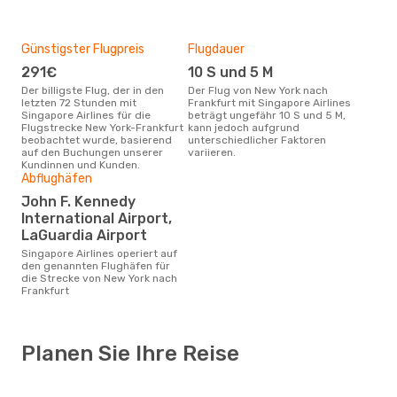
Günstigster Flugpreis
Flugdauer
291€
10 S und 5 M
Der billigste Flug, der in den
Der Flug von New York nach
letzten 72 Stunden mit
Frankfurt mit Singapore Airlines
Singapore Airlines für die
beträgt ungefähr 10 S und 5 M,
Flugstrecke New York-Frankfurt
kann jedoch aufgrund
beobachtet wurde, basierend
unterschiedlicher Faktoren
auf den Buchungen unserer
variieren.
Kundinnen und Kunden.
Abflughäfen
John F. Kennedy
International Airport,
LaGuardia Airport
Singapore Airlines operiert auf
den genannten Flughäfen für
die Strecke von New York nach
Frankfurt
Planen Sie Ihre Reise