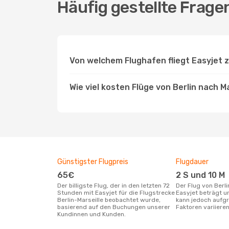
Häufig gestellte Fragen
Von welchem Flughafen fliegt Easyjet z
Wie viel kosten Flüge von Berlin nach M
Günstigster Flugpreis
Flugdauer
65€
2 S und 10 M
Der billigste Flug, der in den letzten 72
Der Flug von Berlin nach Marseille mit
Stunden mit Easyjet für die Flugstrecke
Easyjet beträgt u
Berlin-Marseille beobachtet wurde,
kann jedoch aufgr
basierend auf den Buchungen unserer
Faktoren variieren
Kundinnen und Kunden.