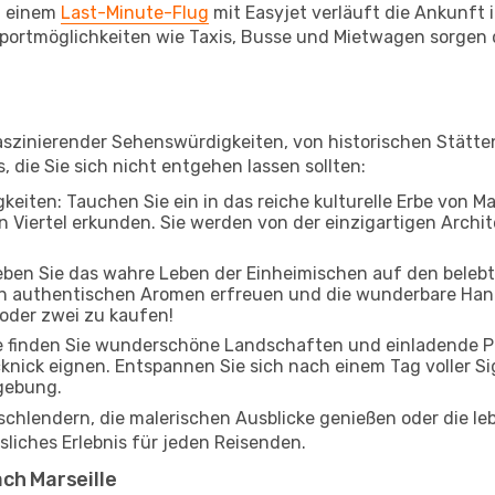
i einem
Last-Minute-Flug
mit Easyjet verläuft die Ankunft in
ortmöglichkeiten wie Taxis, Busse und Mietwagen sorgen d
r faszinierender Sehenswürdigkeiten, von historischen Stät
, die Sie sich nicht entgehen lassen sollten:
eiten: Tauchen Sie ein in das reiche kulturelle Erbe von Mar
Viertel erkunden. Sie werden von der einzigartigen Archite
leben Sie das wahre Leben der Einheimischen auf den beleb
 an authentischen Aromen erfreuen und die wunderbare Han
 oder zwei zu kaufen!
e finden Sie wunderschöne Landschaften und einladende Par
cknick eignen. Entspannen Sie sich nach einem Tag voller S
gebung.
 schlendern, die malerischen Ausblicke genießen oder die 
ssliches Erlebnis für jeden Reisenden.
ch Marseille