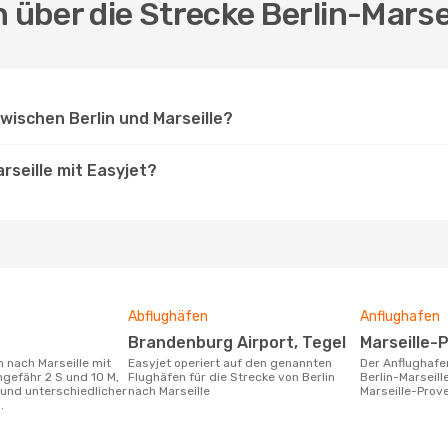
 über die Strecke Berlin-Marsei
wischen Berlin und Marseille?
arseille mit Easyjet?
Abflughäfen
Anflughafen
Brandenburg Airport, Tegel
Marseille
Easyjet operiert auf den genannten
Der Anflughafen für die Flugstrecke
ngefähr 2 S und 10 M,
Flughäfen für die Strecke von Berlin
Berlin-Marseille
und unterschiedlicher
nach Marseille
Marseille-Prove
.