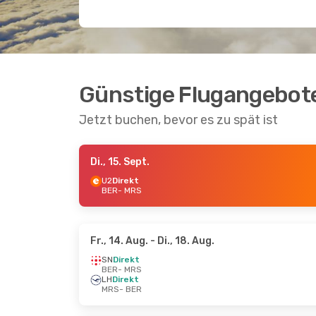
Günstige Flugangebote 
Jetzt buchen, bevor es zu spät ist
Di., 15. Sept.
U2
Direkt
BER
- MRS
Fr., 14. Aug.
- Di., 18. Aug.
SN
Direkt
BER
- MRS
LH
Direkt
MRS
- BER