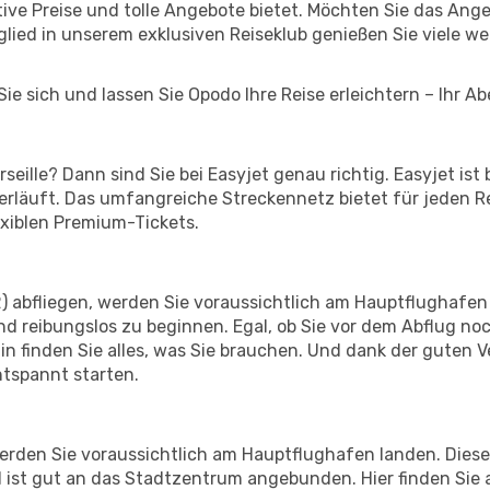
ktive Preise und tolle Angebote bietet. Möchten Sie das A
lied in unserem exklusiven Reiseklub genießen Sie viele wei
ie sich und lassen Sie Opodo Ihre Reise erleichtern – Ihr A
seille? Dann sind Sie bei Easyjet genau richtig. Easyjet is
 verläuft. Das umfangreiche Streckennetz bietet für jeden 
exiblen Premium-Tickets.
2) abfliegen, werden Sie voraussichtlich am Hauptflughafen 
d reibungslos zu beginnen. Egal, ob Sie vor dem Abflug no
 finden Sie alles, was Sie brauchen. Und dank der guten V
ntspannt starten.
erden Sie voraussichtlich am Hauptflughafen landen. Dieser
 ist gut an das Stadtzentrum angebunden. Hier finden Sie a