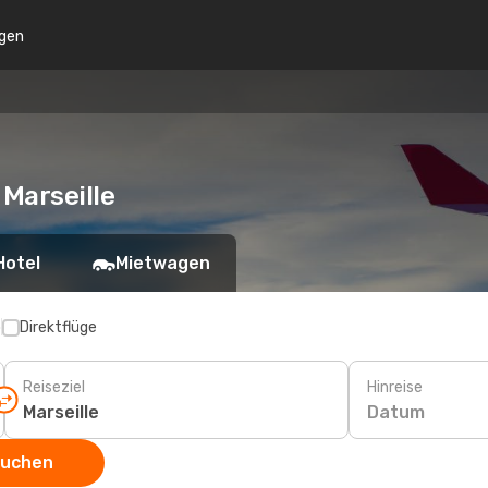
gen
 Marseille
Hotel
Mietwagen
p
Direktflüge
Reiseziel
Hinreise
Datum
suchen