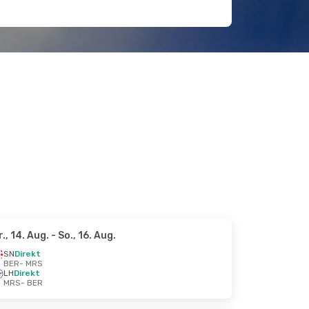
r., 14. Aug.
- So., 16. Aug.
SN
Direkt
BER
- MRS
LH
Direkt
MRS
- BER