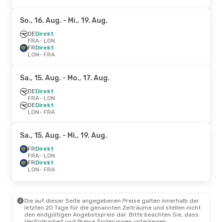
So., 16. Aug.
- Mi., 19. Aug.
DE
Direkt
FRA
- LON
FR
Direkt
LON
- FRA
Sa., 15. Aug.
- Mo., 17. Aug.
DE
Direkt
FRA
- LON
DE
Direkt
LON
- FRA
Sa., 15. Aug.
- Mi., 19. Aug.
FR
Direkt
FRA
- LON
FR
Direkt
LON
- FRA
Die auf dieser Seite angegebenen Preise galten innerhalb der
letzten 20 Tage für die genannten Zeiträume und stellen nicht
den endgültigen Angebotspreis dar. Bitte beachten Sie, dass
Verfügbarkeit und Preise Änderungen unterliegen.