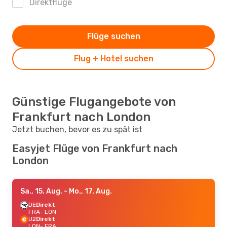
Direktflüge
Flüge suchen
Flug + Hotel suchen
Günstige Flugangebote von
Frankfurt nach London
Jetzt buchen, bevor es zu spät ist
Easyjet Flüge von Frankfurt nach
London
Sa., 15. Aug.
- Mo., 17. Aug.
DE
Direkt
FRA
- LON
U2
Direkt
LON
- FRA