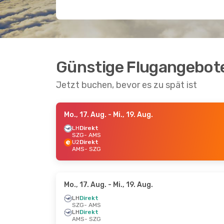
Günstige Flugangebot
Jetzt buchen, bevor es zu spät ist
Mo., 17. Aug.
- Mi., 19. Aug.
LH
Direkt
SZG
- AMS
U2
Direkt
AMS
- SZG
Mo., 17. Aug.
- Mi., 19. Aug.
LH
Direkt
SZG
- AMS
LH
Direkt
AMS
- SZG