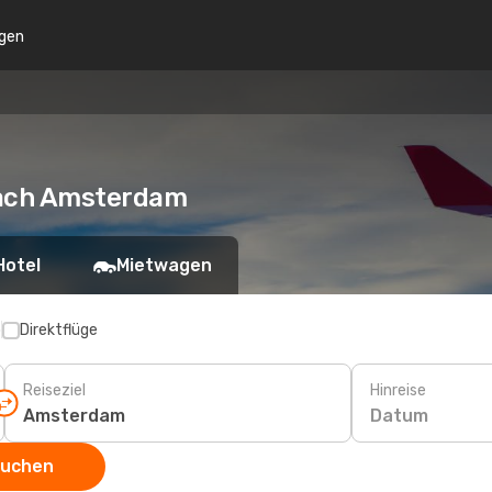
gen
nach Amsterdam
Hotel
Mietwagen
p
Direktflüge
Reiseziel
Hinreise
Datum
suchen