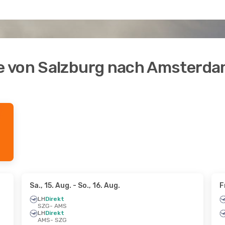
e von Salzburg nach Amsterd
Sa., 15. Aug.
- So., 16. Aug.
F
LH
Direkt
SZG
- AMS
LH
Direkt
AMS
- SZG