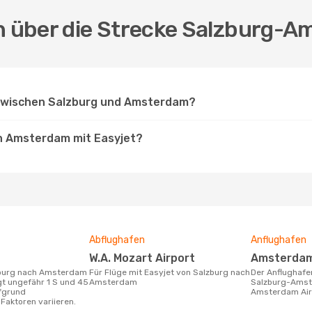
en über die Strecke Salzburg-A
 zwischen Salzburg und Amsterdam?
ch Amsterdam mit Easyjet?
Abflughafen
Anflughafen
W.A. Mozart Airport
Amsterdam
Für Flüge mit Easyjet von Salzburg nach
Der Anflughafen für die Flugstrecke
gt ungefähr 1 S und 45
Amsterdam
Salzburg-Amste
ufgrund
Amsterdam Airp
Faktoren variieren.