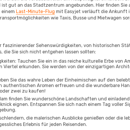
 ist gut an das Stadtzentrum angebunden. Hier finden Sie a
i einem
Last-Minute-Flug
mit Easyjet verläuft die Ankunft 
ransportmöglichkeiten wie Taxis, Busse und Mietwagen sor
er faszinierender Sehenswürdigkeiten, von historischen St
, die Sie sich nicht entgehen lassen sollten:
keiten: Tauchen Sie ein in das reiche kulturelle Erbe von 
Viertel erkunden. Sie werden von der einzigartigen Archite
leben Sie das wahre Leben der Einheimischen auf den beleb
 an authentischen Aromen erfreuen und die wunderbare Han
 oder zwei zu kaufen!
am finden Sie wunderschöne Landschaften und einladende P
cknick eignen. Entspannen Sie sich nach einem Tag voller S
gebung.
 schlendern, die malerischen Ausblicke genießen oder die 
essliches Erlebnis für jeden Reisenden.