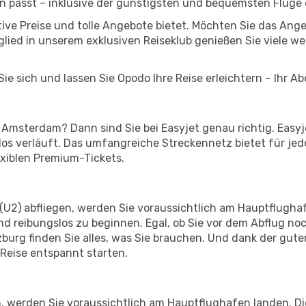
n passt – inklusive der günstigsten und bequemsten Flüge
ktive Preise und tolle Angebote bietet. Möchten Sie das A
lied in unserem exklusiven Reiseklub genießen Sie viele wei
ie sich und lassen Sie Opodo Ihre Reise erleichtern – Ihr A
Amsterdam? Dann sind Sie bei Easyjet genau richtig. Easyje
slos verläuft. Das umfangreiche Streckennetz bietet für je
exiblen Premium-Tickets.
(U2) abfliegen, werden Sie voraussichtlich am Hauptflughaf
d reibungslos zu beginnen. Egal, ob Sie vor dem Abflug no
rg finden Sie alles, was Sie brauchen. Und dank der gute
 Reise entspannt starten.
erden Sie voraussichtlich am Hauptflughafen landen. Dies