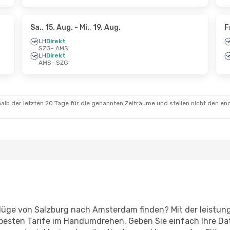
Sa., 15. Aug.
- Mi., 19. Aug.
F
LH
Direkt
SZG
- AMS
LH
Direkt
AMS
- SZG
alb der letzten 20 Tage für die genannten Zeiträume und stellen nicht den en
-Flüge von Salzburg nach Amsterdam finden? Mit der leist
 besten Tarife im Handumdrehen. Geben Sie einfach Ihre Dat