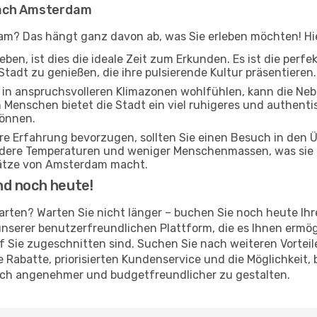
nach Amsterdam
am? Das hängt ganz davon ab, was Sie erleben möchten! Hier
ben, ist dies die ideale Zeit zum Erkunden. Es ist die perf
Stadt zu genießen, die ihre pulsierende Kultur präsentieren.
ch in anspruchsvolleren Klimazonen wohlfühlen, kann die Ne
 Menschen bietet die Stadt ein viel ruhigeres und authentis
können.
ere Erfahrung bevorzugen, sollten Sie einen Besuch in den
ildere Temperaturen und weniger Menschenmassen, was sie 
ätze von Amsterdam macht.
nd noch heute!
tarten? Warten Sie nicht länger – buchen Sie noch heute Ih
nserer benutzerfreundlichen Plattform, die es Ihnen ermögl
f Sie zugeschnitten sind. Suchen Sie nach weiteren Vortei
ve Rabatte, priorisierten Kundenservice und die Möglichkeit
noch angenehmer und budgetfreundlicher zu gestalten.