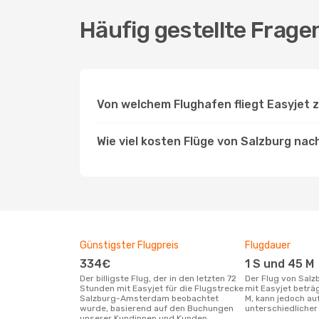
Häufig gestellte Frag
Von welchem Flughafen fliegt Easyjet
Wie viel kosten Flüge von Salzburg na
Günstigster Flugpreis
Flugdauer
334€
1 S und 45 M
Der billigste Flug, der in den letzten 72
Der Flug von Salzburg nach Amsterdam
Stunden mit Easyjet für die Flugstrecke
mit Easyjet beträ
Salzburg-Amsterdam beobachtet
M, kann jedoch a
wurde, basierend auf den Buchungen
unterschiedlicher 
unserer Kundinnen und Kunden.