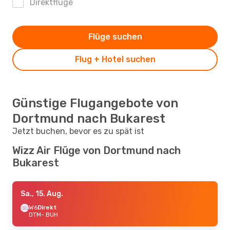
Direktflüge
Flüge suchen
Flug + Hotel suchen
Günstige Flugangebote von
Dortmund nach Bukarest
Jetzt buchen, bevor es zu spät ist
Wizz Air Flüge von Dortmund nach
Bukarest
Sa., 15. Aug.
W6
Direkt
DTM
- BUH