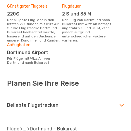
Günstigster Flugpreis
Flugdauer
220€
2 S und 35 M
Der billigste Flug, der in den
Der Flug von Dortmund nach
letzten 72 Stunden mit Wizz Air
Bukarest mit Wizz Air beträgt
für die Flugstrecke Dortmund-
ungefähr 2 S und 35 M, kann
Bukarest beobachtet wurde,
jedoch aufgrund
basierend auf den Buchungen
unterschiedlicher Faktoren
unserer Kundinnen und Kunden.
variieren.
Abflughafen
Dortmund Airport
Für Flüge mit Wizz Air von
Dortmund nach Bukarest
Planen Sie Ihre Reise
Beliebte Flugstrecken
Flüge
Dortmund - Bukarest