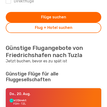
Direktflüge
Flüge suchen
Flug + Hotel suchen
Günstige Flugangebote von
Friedrichshafen nach Tuzla
Jetzt buchen, bevor es zu spät ist
Günstige Flüge für alle
Fluggesellschaften
Do., 20. Aug.
W2
Direkt
FDH
- TZL