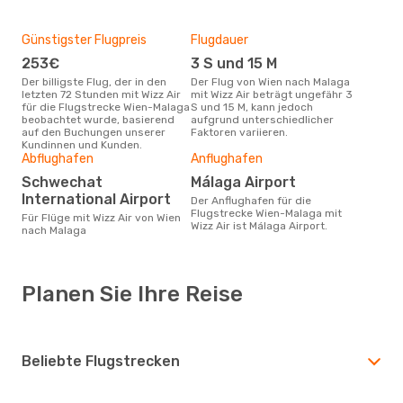
Günstigster Flugpreis
Flugdauer
253€
3 S und 15 M
Der billigste Flug, der in den
Der Flug von Wien nach Malaga
letzten 72 Stunden mit Wizz Air
mit Wizz Air beträgt ungefähr 3
für die Flugstrecke Wien-Malaga
S und 15 M, kann jedoch
beobachtet wurde, basierend
aufgrund unterschiedlicher
auf den Buchungen unserer
Faktoren variieren.
Kundinnen und Kunden.
Abflughafen
Anflughafen
Schwechat
Málaga Airport
International Airport
Der Anflughafen für die
Flugstrecke Wien-Malaga mit
Für Flüge mit Wizz Air von Wien
Wizz Air ist Málaga Airport.
nach Malaga
Planen Sie Ihre Reise
Beliebte Flugstrecken