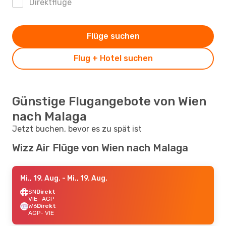
Direktflüge
Flüge suchen
Flug + Hotel suchen
Günstige Flugangebote von Wien
nach Malaga
Jetzt buchen, bevor es zu spät ist
Wizz Air Flüge von Wien nach Malaga
Mi., 19. Aug.
- Mi., 19. Aug.
SN
Direkt
VIE
- AGP
W6
Direkt
AGP
- VIE