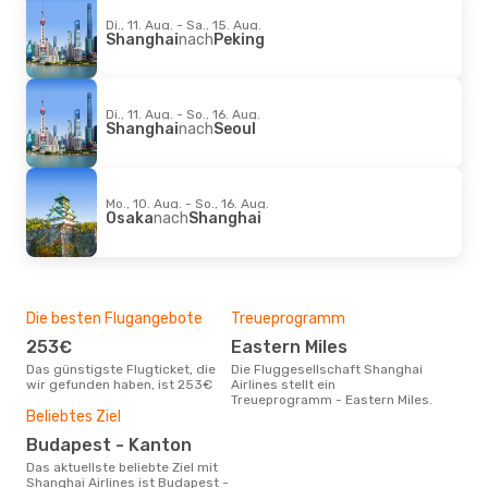
Di., 11. Aug. - Sa., 15. Aug.
Shanghai
nach
Peking
Di., 11. Aug. - So., 16. Aug.
Shanghai
nach
Seoul
Mo., 10. Aug. - So., 16. Aug.
Osaka
nach
Shanghai
Die besten Flugangebote
Treueprogramm
253€
Eastern Miles
Das günstigste Flugticket, die
Die Fluggesellschaft Shanghai
wir gefunden haben, ist 253€
Airlines stellt ein
Treueprogramm - Eastern Miles.
Beliebtes Ziel
Budapest - Kanton
Das aktuellste beliebte Ziel mit
Shanghai Airlines ist Budapest -