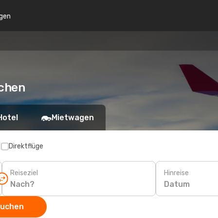
gen
uchen
Hotel
Mietwagen
p
Direktflüge
Reiseziel
Hinreise
Datum
suchen