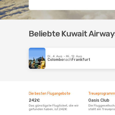
Beliebte Kuwait Airwa
Di., 4. Aug. - Mi., 12. Aug.
Colombo
nach
Frankfurt
Die besten Flugangebote
Treueprogram
242€
Oasis Club
Das günstigste Flugticket, die wir
Die Fluggesellschaft Kuwait Airways
gefunden haben, ist 242€
stellt ein Treuep