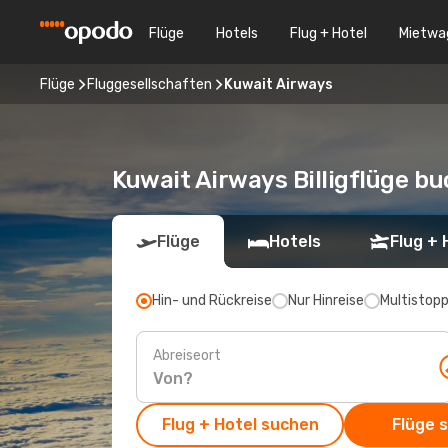
Flüge
Hotels
Flug + Hotel
Mietwa
Flüge
Fluggesellschaften
Kuwait Airways
Kuwait Airways Billigflüge b
Flüge
Hotels
Flug + 
Hin- und Rückreise
Nur Hinreise
Multistop
Abreiseort
Flug + Hotel suchen
Flüge 