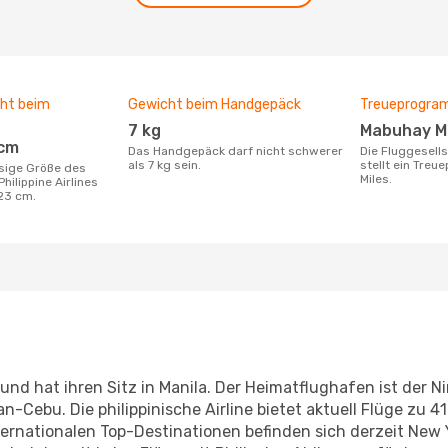
ht beim
Gewicht beim Handgepäck
Treueprogr
7 kg
Mabuhay M
 cm
Das Handgepäck darf nicht schwerer
Die Fluggesellschaft Philippine Airlines
als 7 kg sein.
stellt ein Tre
Miles.
ilippine Airlines
 23 cm.
und hat ihren Sitz in Manila. Der Heimatflughafen ist der Ni
n-Cebu. Die philippinische Airline bietet aktuell Flüge zu 41
ernationalen Top-Destinationen befinden sich derzeit New Y