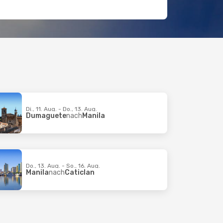
Di., 11. Aug. - Do., 13. Aug.
Dumaguete
nach
Manila
Do., 13. Aug. - So., 16. Aug.
Manila
nach
Caticlan