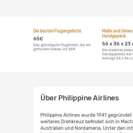
Die besten Flugangebote
Maße und Gewic
Handgepäck
65€
56 x 36 x 23
Das günstigste Flugticket, die wir
gefunden haben, ist 65€
Die maximal zulässige Größe des
Handgepäcks bei Ph
beträgt 56 x 36 x
Über Philippine Airlines
Philippine Airlines wurde 1941 gegründet 
weiteres Drehkreuz befindet sich in Macta
Australien und Nordameria. Unter den int