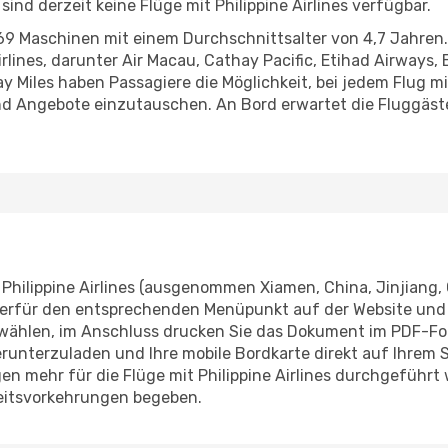
nd derzeit keine Flüge mit Philippine Airlines verfügbar.
s 69 Maschinen mit einem Durchschnittsalter von 4,7 Jahren. 
nes, darunter Air Macau, Cathay Pacific, Etihad Airways, Et
Miles haben Passagiere die Möglichkeit, bei jedem Flug mit
d Angebote einzutauschen. An Bord erwartet die Fluggäste
it Philippine Airlines (ausgenommen Xiamen, China, Jinjiang
hierfür den entsprechenden Menüpunkt auf der Website un
 wählen, im Anschluss drucken Sie das Dokument im PDF-For
 herunterzuladen und Ihre mobile Bordkarte direkt auf Ihre
n mehr für die Flüge mit Philippine Airlines durchgeführ
heitsvorkehrungen begeben.