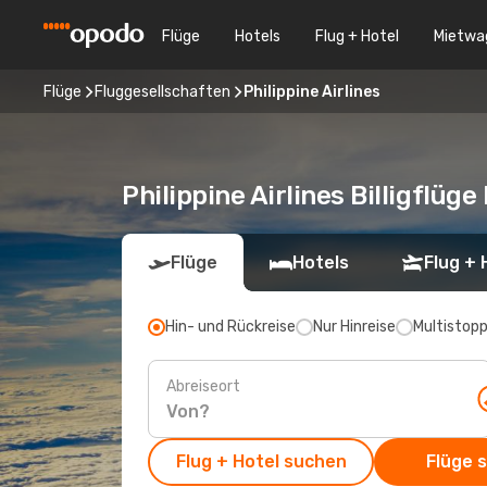
Flüge
Hotels
Flug + Hotel
Mietwa
Flüge
Fluggesellschaften
Philippine Airlines
Philippine Airlines Billigflüg
Flüge
Hotels
Flug + 
Hin- und Rückreise
Nur Hinreise
Multistop
Abreiseort
Flug + Hotel suchen
Flüge 