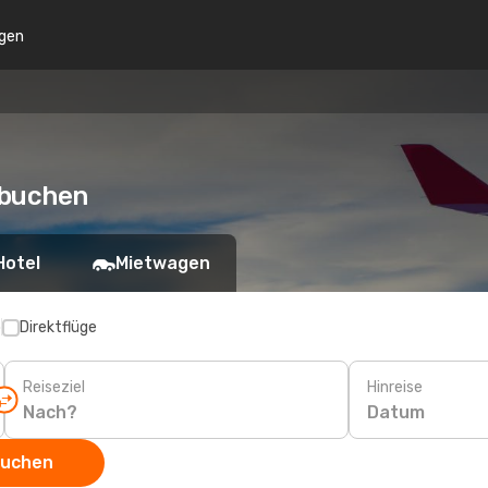
gen
e buchen
Hotel
Mietwagen
p
Direktflüge
Reiseziel
Hinreise
Datum
suchen