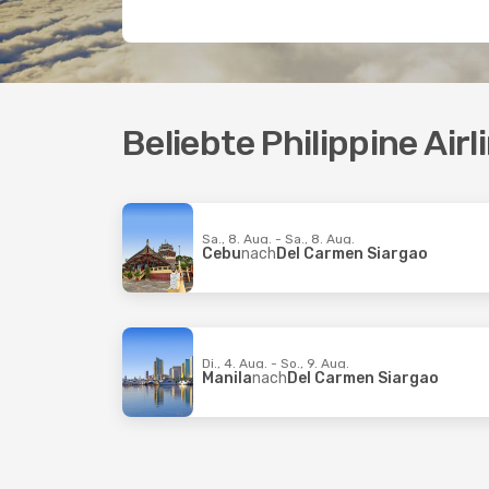
Beliebte Philippine Air
Sa., 8. Aug. - Sa., 8. Aug.
Cebu
nach
Del Carmen Siargao
Di., 4. Aug. - So., 9. Aug.
Manila
nach
Del Carmen Siargao