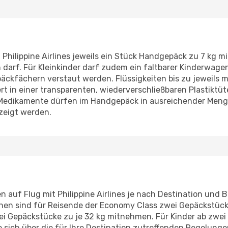
 Philippine Airlines jeweils ein Stück Handgepäck zu 7 kg m
 darf. Für Kleinkinder darf zudem ein faltbarer Kinderwag
ckfächern verstaut werden. Flüssigkeiten bis zu jeweils m
ert in einer transparenten, wiederverschließbaren Plastiktü
edikamente dürfen im Handgepäck in ausreichender Meng
zeigt werden.
ren auf Flug mit Philippine Airlines je nach Destination und
en sind für Reisende der Economy Class zwei Gepäckstück z
ei Gepäckstücke zu je 32 kg mitnehmen. Für Kinder ab zwe
e sich über die für Ihre Destination zutreffenden Regelunge