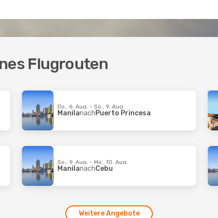
lines Flugrouten
Do., 6. Aug. - So., 9. Aug.
Manila
nach
Puerto Princesa
So., 9. Aug. - Mo., 10. Aug.
Manila
nach
Cebu
Weitere Angebote