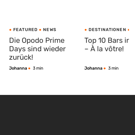
FEATURED
NEWS
DESTINATIONEN
E
INSPIRATION
NEW
Die Opodo Prime
Top 10 Bars in 
Days sind wieder
– À la vôtre!
zurück!
Johanna
3 min
Johanna
3 min