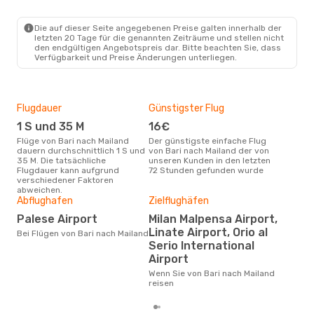
BRI
- MIL
Ryanair
Direkt
MIL
- BRI
Die auf dieser Seite angegebenen Preise galten innerhalb der
letzten 20 Tage für die genannten Zeiträume und stellen nicht
den endgültigen Angebotspreis dar. Bitte beachten Sie, dass
Verfügbarkeit und Preise Änderungen unterliegen.
Flugdauer
Günstigster Flug
Hau
1 S und 35 M
16€
Jul
Flüge von Bari nach Mailand
Der günstigste einfache Flug
Laut Suchanfragen unserer
dauern durchschnittlich 1 S und
von Bari nach Mailand der von
Kund
35 M. Die tatsächliche
unseren Kunden in den letzten
Haup
Flugdauer kann aufgrund
72 Stunden gefunden wurde
Bari
verschiedener Faktoren
abweichen.
Dur
Abflughafen
Zielflughäfen
63
Palese Airport
Milan Malpensa Airport,
Linate Airport, Orio al
Der durchschnittliche Preis für
Bei Flügen von Bari nach Mailand
Flüg
Serio International
betr
Airport
wurd
Mon
Wenn Sie von Bari nach Mailand
reisen