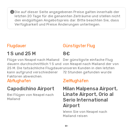
NAP
- MIL
Ryanair
Direkt
MIL
- NAP
Die auf dieser Seite angegebenen Preise galten innerhalb der
letzten 20 Tage für die genannten Zeiträume und stellen nicht
den endgültigen Angebotspreis dar. Bitte beachten Sie, dass
Verfügbarkeit und Preise Änderungen unterliegen.
Flugdauer
Günstigster Flug
Hau
1 S und 25 M
8€
Jul
Flüge von Neapel nach Mailand
Der günstigste einfache Flug
Laut Suchanfragen unserer
dauern durchschnittlich 1 S und
von Neapel nach Mailand der von
Kund
25 M. Die tatsächliche Flugdauer
unseren Kunden in den letzten
Haup
kann aufgrund verschiedener
72 Stunden gefunden wurde
Nea
Faktoren abweichen.
Abflughafen
Zielflughäfen
Dur
Capodichino Airport
Milan Malpensa Airport,
74
Linate Airport, Orio al
Bei Flügen von Neapel nach
Der durchschnittliche Preis für
Mailand
Serio International
Flü
betr
Airport
auf 
Wenn Sie von Neapel nach
ber
Mailand reisen