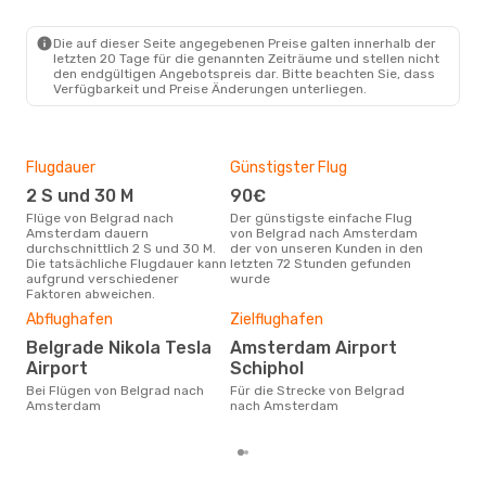
Mo., 12. Okt.
- Fr., 16. Okt.
Die auf dieser Seite angegebenen Preise galten innerhalb der
letzten 20 Tage für die genannten Zeiträume und stellen nicht
Lufthansa
1 Zwischenstopp
den endgültigen Angebotspreis dar. Bitte beachten Sie, dass
BEG
- AMS
Verfügbarkeit und Preise Änderungen unterliegen.
Lufthansa
1 Zwischenstopp
AMS
- BEG
Flugdauer
Günstigster Flug
Hau
2 S und 30 M
90€
Jul
Flüge von Belgrad nach
Der günstigste einfache Flug
Laut Suchanfragen unserer
Amsterdam dauern
von Belgrad nach Amsterdam
Kund
durchschnittlich 2 S und 30 M.
der von unseren Kunden in den
Haup
Die tatsächliche Flugdauer kann
letzten 72 Stunden gefunden
Bel
aufgrund verschiedener
wurde
Faktoren abweichen.
Dur
Abflughafen
Zielflughafen
2
Belgrade Nikola Tesla
Amsterdam Airport
Der durchschnittliche Preis für
Airport
Schiphol
Flü
Ams
Bei Flügen von Belgrad nach
Für die Strecke von Belgrad
Dies
Amsterdam
nach Amsterdam
der 