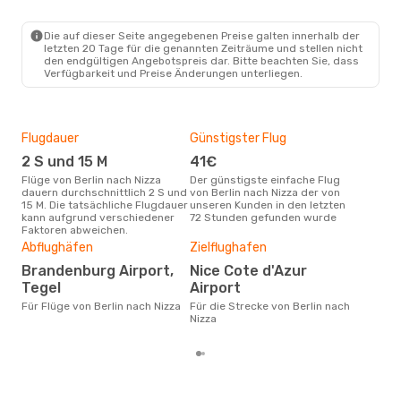
BER
- NCE
Eurowings
Direkt
NCE
- BER
Die auf dieser Seite angegebenen Preise galten innerhalb der
letzten 20 Tage für die genannten Zeiträume und stellen nicht
den endgültigen Angebotspreis dar. Bitte beachten Sie, dass
Verfügbarkeit und Preise Änderungen unterliegen.
Flugdauer
Günstigster Flug
Hau
2 S und 15 M
41€
Jul
Flüge von Berlin nach Nizza
Der günstigste einfache Flug
Laut Suchanfragen unserer
dauern durchschnittlich 2 S und
von Berlin nach Nizza der von
Kund
15 M. Die tatsächliche Flugdauer
unseren Kunden in den letzten
Haup
kann aufgrund verschiedener
72 Stunden gefunden wurde
Berl
Faktoren abweichen.
Dur
Abflughäfen
Zielflughafen
11
Brandenburg Airport,
Nice Cote d'Azur
Der durchschnittliche Preis für
Flüg
Tegel
Airport
betr
Für Flüge von Berlin nach Nizza
Für die Strecke von Berlin nach
wurd
Nizza
Mon