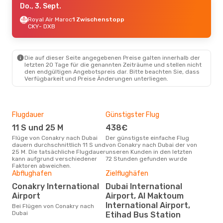
Do., 3. Sept.
Royal Air Maroc
1 Zwischenstopp
CKY
- DXB
Die auf dieser Seite angegebenen Preise galten innerhalb der
letzten 20 Tage für die genannten Zeiträume und stellen nicht
den endgültigen Angebotspreis dar. Bitte beachten Sie, dass
Verfügbarkeit und Preise Änderungen unterliegen.
Flugdauer
Günstigster Flug
Hau
11 S und 25 M
438€
Jul
Flüge von Conakry nach Dubai
Der günstigste einfache Flug
Laut Suchanfragen unserer
dauern durchschnittlich 11 S und
von Conakry nach Dubai der von
Kund
25 M. Die tatsächliche Flugdauer
unseren Kunden in den letzten
Haup
kann aufgrund verschiedener
72 Stunden gefunden wurde
Con
Faktoren abweichen.
Abflughafen
Zielflughäfen
Dur
Conakry International
Dubai International
8
Airport
Airport, Al Maktoum
Der durchschnittliche Preis für
International Airport,
Flü
Bei Flügen von Conakry nach
betr
Dubai
Etihad Bus Station
wurd