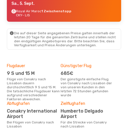
Sa., 5. Sept.
Royal Air Maroc
1 Zwischenstopp
CKY
- LIS
Die auf dieser Seite angegebenen Preise galten innerhalb der
letzten 20 Tage für die genannten Zeiträume und stellen nicht
den endgültigen Angebotspreis dar. Bitte beachten Sie, dass
Verfügbarkeit und Preise Änderungen unterliegen.
Flugdauer
Günstigster Flug
Hau
9 S und 15 M
685€
Jul
Flüge von Conakry nach
Der günstigste einfache Flug
Laut Suchanfragen unserer
Lissabon dauern
von Conakry nach Lissabon der
Kund
durchschnittlich 9 S und 15 M.
von unseren Kunden in den
Haup
Die tatsächliche Flugdauer kann
letzten 72 Stunden gefunden
Con
aufgrund verschiedener
wurde
Faktoren abweichen.
Gün
Abflughafen
Zielflughafen
D
Conakry International
Humberto Delgado
November ist die beste Zeit um
Airport
Airport
gün
Bei Flügen von Conakry nach
Für die Strecke von Conakry
nac
Lissabon
nach Lissabon