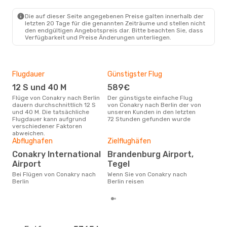
Die auf dieser Seite angegebenen Preise galten innerhalb der
letzten 20 Tage für die genannten Zeiträume und stellen nicht
den endgültigen Angebotspreis dar. Bitte beachten Sie, dass
Verfügbarkeit und Preise Änderungen unterliegen.
Flugdauer
Günstigster Flug
Hau
12 S und 40 M
589€
Jul
Flüge von Conakry nach Berlin
Der günstigste einfache Flug
Laut Suchanfragen unserer
dauern durchschnittlich 12 S
von Conakry nach Berlin der von
Kund
und 40 M. Die tatsächliche
unseren Kunden in den letzten
Haup
Flugdauer kann aufgrund
72 Stunden gefunden wurde
Cona
verschiedener Faktoren
abweichen.
Gün
Abflughafen
Zielflughäfen
J
Conakry International
Brandenburg Airport,
Dezember ist die beste Zeit um
Airport
Tegel
gün
Bei Flügen von Conakry nach
Wenn Sie von Conakry nach
nach
Berlin
Berlin reisen