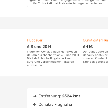
Die auf dieser Seite angegebenen Preise galten innerh
Verfügbarkeit und Preise Änderungen unterliegen.
Flugdauer
Günstigster Flu
6 S und 20 M
641€
Flüge von Conakry nach Marrakesch
Der günstigste einfache Flug von
dauern durchschnittlich 6 S und 20 M.
Conakry nach Mar
Die tatsächliche Flugdauer kann
unseren Kunden in
aufgrund verschiedener Faktoren
Stunden gefunde
abweichen.
Entfernung:
2524 kms
Conakry Flughäfen