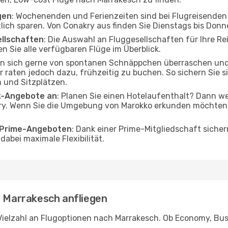
gen
: Wochenenden und Ferienzeiten sind bei Flugreisenden b
tlich sparen. Von Conakry aus finden Sie Dienstags bis Donn
ellschaften
: Die Auswahl an Fluggesellschaften für Ihre R
n Sie alle verfügbaren Flüge im Überblick.
en sich gerne von spontanen Schnäppchen überraschen un
r raten jedoch dazu, frühzeitig zu buchen. So sichern Sie s
 und Sitzplätzen.
ak-Angebote an
: Planen Sie einen Hotelaufenthalt? Dann we
y. Wenn Sie die Umgebung von Marokko erkunden möchten, f
o Prime-Angeboten
: Dank einer Prime-Mitgliedschaft sicher
abei maximale Flexibilität.
- Marrakesch anfliegen
Vielzahl an Flugoptionen nach Marrakesch. Ob Economy, Busin