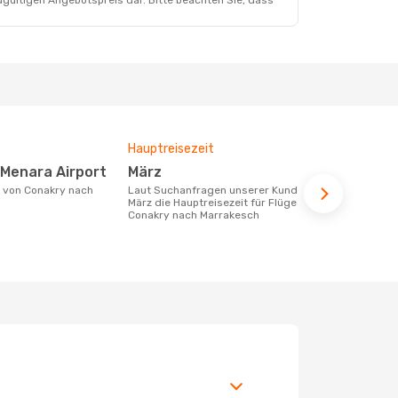
dgültigen Angebotspreis dar. Bitte beachten Sie, dass
Hauptreisezeit
Durchschnit
 Menara Airport
März
881 €
Laut Suchanfragen unserer Kunden ist
Der durchschnittliche Preis für Flüge
März die Hauptreisezeit für Flüge von
von Conakry
Conakry nach Marrakesch
881 €. Diese
letzten 6 Mo