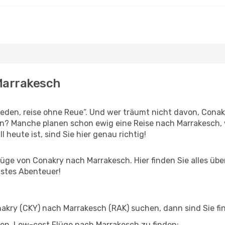
Marrakesch
den, reise ohne Reue“. Und wer träumt nicht davon, Conakr
n? Manche planen schon ewig eine Reise nach Marrakesch, 
l heute ist, sind Sie hier genau richtig!
ge von Conakry nach Marrakesch. Hier finden Sie alles über 
hstes Abenteuer!
kry (CKY) nach Marrakesch (RAK) suchen, dann sind Sie fin
lfen, Low-cost Flüge nach Marrakesch zu finden: