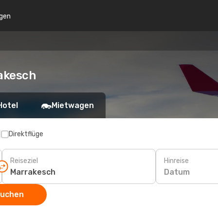
gen
akesch
Hotel
Mietwagen
p
Direktflüge
Reiseziel
Hinreise
Datum
suchen