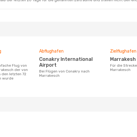
alb der letzten 20 Tage für die genannten Zeiträume und stellen nicht den en
g
Abflughafen
Zielflughafen
Conakry International
Marrakesh
Airport
Für die Strecke von Conakry nach
rakesch der von
Marrakesch
Bei Flügen von Conakry nach
 den letzten 72
Marrakesch
n wurde