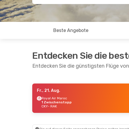
Beste Angebote
Entdecken Sie die bes
Entdecken Sie die günstigsten Flüge vo
Fr., 21. Aug.
Fr., 21. Aug.
- So., 23. Aug.
Royal Air Maroc
1 Zwischenstopp
Royal Air Maroc
CKY
- RAK
1 Zwischenstopp
CKY
- RAK
Royal Air Maroc
1 Zwischenstopp
RAK
- CKY