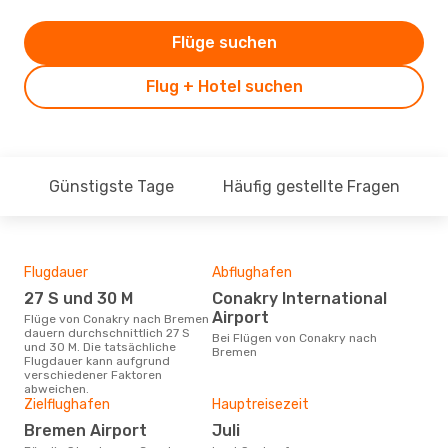
Flüge suchen
Flug + Hotel suchen
Günstigste Tage
Häufig gestellte Fragen
Flugdauer
Abflughafen
Dur
27 S und 30 M
Conakry International
91
Airport
Flüge von Conakry nach Bremen
Der durchschnittliche Preis für
dauern durchschnittlich 27 S
Flü
Bei Flügen von Conakry nach
und 30 M. Die tatsächliche
betr
Bremen
Flugdauer kann aufgrund
wurd
verschiedener Faktoren
Mon
abweichen.
Zielflughafen
Hauptreisezeit
Bremen Airport
Juli