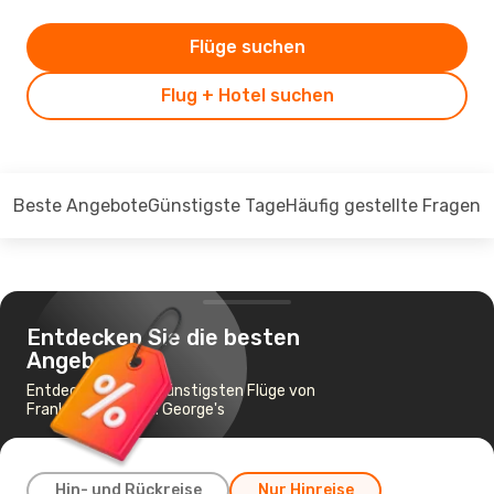
Flüge suchen
Flug + Hotel suchen
Beste Angebote
Günstigste Tage
Häufig gestellte Fragen
Entdecken Sie die besten
Angebote
Entdecken Sie die günstigsten Flüge von
Frankfurt nach St. George's
Hin- und Rückreise
Nur Hinreise