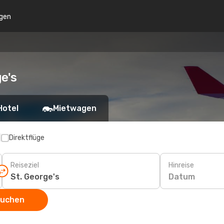
gen
e's
Hotel
Mietwagen
p
Direktflüge
Reiseziel
Hinreise
Datum
suchen