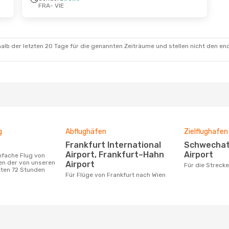
FRA
- VIE
.
- Do., 10. Sept.
Sa., 19. Sept.
- Di., 22. S
rekt
Condor
Direkt
FRA
- VIE
rekt
Condor
Direkt
VIE
- FRA
alb der letzten 20 Tage für die genannten Zeiträume und stellen nicht den en
g
Abflughäfen
Zielflughafen
Frankfurt International
Schwechat International
Airport, Frankfurt–Hahn
Airport
en der von unseren
Airport
Für die Streck
zten 72 Stunden
Für Flüge von Frankfurt nach Wien