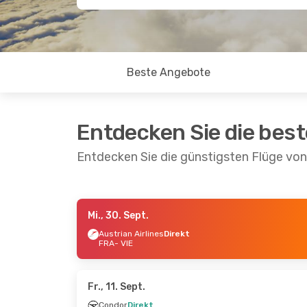
Beste Angebote
Entdecken Sie die bes
Entdecken Sie die günstigsten Flüge von
Mi., 30. Sept.
Sa., 29. Aug.
- Fr., 4. Sept.
Fr., 9. Okt.
Austrian Airlines
Direkt
FRA
- VIE
Austrian Airlines
Direkt
Austrian A
FRA
- VIE
FRA
- VIE
Austrian Airlines
Direkt
Austrian A
VIE
- FRA
VIE
- FRA
Fr., 11. Sept.
Condor
Direkt