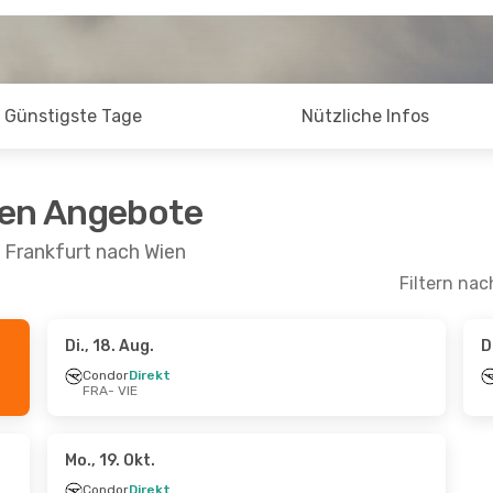
Günstigste Tage
Nützliche Infos
ten Angebote
 Frankfurt nach Wien
Filtern nac
Di., 18. Aug.
D
- Sa., 10. Okt.
Fr., 14. Aug.
- So., 23. A
Condor
Direkt
FRA
- VIE
irlines
Direkt
Austrian Airlines
Direkt
FRA
- VIE
irlines
Direkt
Austrian Airlines
Direkt
VIE
- FRA
Mo., 19. Okt.
Condor
Direkt