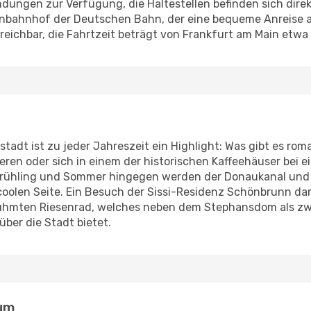
ungen zur Verfügung, die Haltestellen befinden sich direkt
nbahnhof der Deutschen Bahn, der eine bequeme Anreise a
rreichbar, die Fahrtzeit beträgt von Frankfurt am Main etwa
tadt ist zu jeder Jahreszeit ein Highlight: Was gibt es roman
en oder sich in einem der historischen Kaffeehäuser bei e
Frühling und Sommer hingegen werden der Donaukanal und
 coolen Seite. Ein Besuch der Sissi-Residenz Schönbrunn da
rühmten Riesenrad, welches neben dem Stephansdom als z
ber die Stadt bietet.
rum