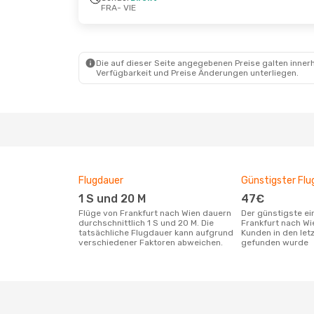
FRA
- VIE
Di., 13. Okt.
- Mi., 14. Okt.
Mi., 9. Sept
Condor
Direkt
Condor
Di
FRA
- VIE
FRA
- VIE
Condor
Direkt
Condor
Di
VIE
- FRA
VIE
- FRA
Die auf dieser Seite angegebenen Preise galten innerh
Verfügbarkeit und Preise Änderungen unterliegen.
Flugdauer
Günstigster Flu
1 S und 20 M
47€
Flüge von Frankfurt nach Wien dauern
Der günstigste einfache Flug von
durchschnittlich 1 S und 20 M. Die
Frankfurt nach Wi
tatsächliche Flugdauer kann aufgrund
Kunden in den let
verschiedener Faktoren abweichen.
gefunden wurde