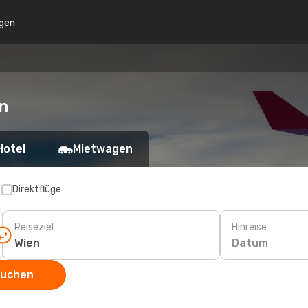
gen
n
Hotel
Mietwagen
p
Direktflüge
Reiseziel
Hinreise
Datum
suchen