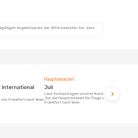
ept.
dgültigen Angebotspreis dar. Bitte beachten Sie, dass
Hauptreisezeit
Fluggesell
Flugstreck
Juli
Condor, Austrian Airlines,
Laut Suchanfragen unserer Kunden ist
Lufthan
Juli die Hauptreisezeit für Flüge von
e von Frankfurt nach Wien
Frankfurt nach Wien
Fluggesellschaften die Flüge von
Frankfurt na