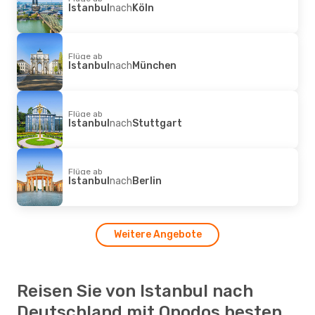
Istanbul
nach
Köln
Flüge ab
Istanbul
nach
München
Flüge ab
Istanbul
nach
Stuttgart
Flüge ab
Istanbul
nach
Berlin
Weitere Angebote
Reisen Sie von Istanbul nach
Deutschland mit Opodos besten