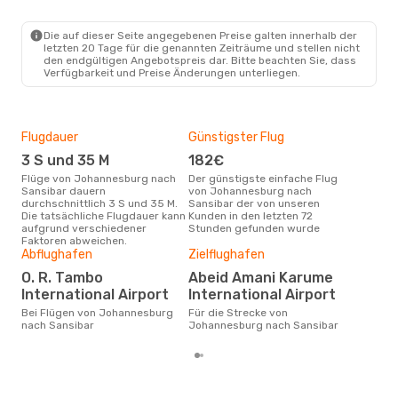
JNB
- ZNZ
Ethiopian Airlines
1 Zwischenstopp
ZNZ
- JNB
Die auf dieser Seite angegebenen Preise galten innerhalb der
letzten 20 Tage für die genannten Zeiträume und stellen nicht
den endgültigen Angebotspreis dar. Bitte beachten Sie, dass
Verfügbarkeit und Preise Änderungen unterliegen.
Flugdauer
Günstigster Flug
Hau
3 S und 35 M
182€
M
Flüge von Johannesburg nach
Der günstigste einfache Flug
Laut Suchanfragen unserer
Sansibar dauern
von Johannesburg nach
Kund
durchschnittlich 3 S und 35 M.
Sansibar der von unseren
Haup
Die tatsächliche Flugdauer kann
Kunden in den letzten 72
Joh
aufgrund verschiedener
Stunden gefunden wurde
Dur
Faktoren abweichen.
Abflughafen
Zielflughafen
3
Der durchschnittliche Preis für
O. R. Tambo
Abeid Amani Karume
Flü
International Airport
International Airport
Sans
Prei
Bei Flügen von Johannesburg
Für die Strecke von
letz
nach Sansibar
Johannesburg nach Sansibar