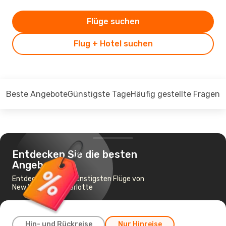
Flüge suchen
Flug + Hotel suchen
Beste Angebote
Günstigste Tage
Häufig gestellte Fragen
Entdecken Sie die besten
Angebote
Entdecken Sie die günstigsten Flüge von
New York nach Charlotte
Hin- und Rückreise
Nur Hinreise