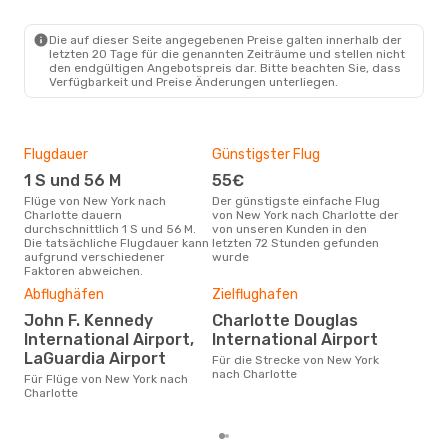
NYC
- CLT
Frontier Airlines
Direkt
CLT
- NYC
Die auf dieser Seite angegebenen Preise galten innerhalb der
letzten 20 Tage für die genannten Zeiträume und stellen nicht
den endgültigen Angebotspreis dar. Bitte beachten Sie, dass
Verfügbarkeit und Preise Änderungen unterliegen.
Flugdauer
Günstigster Flug
Hau
1 S und 56 M
55€
Ma
Flüge von New York nach
Der günstigste einfache Flug
Laut Suchanfragen unserer
Charlotte dauern
von New York nach Charlotte der
Kund
durchschnittlich 1 S und 56 M.
von unseren Kunden in den
Haup
Die tatsächliche Flugdauer kann
letzten 72 Stunden gefunden
New
aufgrund verschiedener
wurde
Faktoren abweichen.
Abflughäfen
Zielflughafen
Dur
John F. Kennedy
Charlotte Douglas
11
International Airport,
International Airport
Der durchschnittliche Preis für
LaGuardia Airport
Flü
Für die Strecke von New York
Char
nach Charlotte
Für Flüge von New York nach
Prei
Charlotte
letz