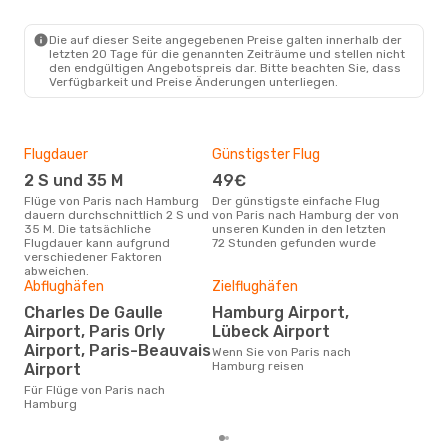
PAR
- HAM
Eurowings
Direkt
HAM
- PAR
Die auf dieser Seite angegebenen Preise galten innerhalb der
letzten 20 Tage für die genannten Zeiträume und stellen nicht
den endgültigen Angebotspreis dar. Bitte beachten Sie, dass
Verfügbarkeit und Preise Änderungen unterliegen.
Flugdauer
Günstigster Flug
Hau
2 S und 35 M
49€
Jul
Flüge von Paris nach Hamburg
Der günstigste einfache Flug
Laut Suchanfragen unserer
dauern durchschnittlich 2 S und
von Paris nach Hamburg der von
Kund
35 M. Die tatsächliche
unseren Kunden in den letzten
Haup
Flugdauer kann aufgrund
72 Stunden gefunden wurde
Par
verschiedener Faktoren
abweichen.
Dur
Abflughäfen
Zielflughäfen
12
Charles De Gaulle
Hamburg Airport,
Der durchschnittliche Preis für
Airport, Paris Orly
Lübeck Airport
Flü
Airport, Paris-Beauvais
Wenn Sie von Paris nach
betr
Hamburg reisen
Airport
wurd
Mon
Für Flüge von Paris nach
Hamburg