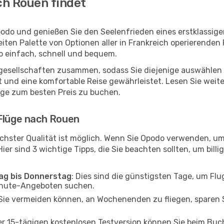
ch Rouen findet
odo und genießen Sie den Seelenfrieden eines erstklassig
reiten Palette von Optionen aller in Frankreich operierenden
o einfach, schnell und bequem.
ggesellschaften zusammen, sodass Sie diejenige auswählen 
nd eine komfortable Reise gewährleistet. Lesen Sie weiter
üge zum besten Preis zu buchen.
 Flüge nach Rouen
chster Qualität ist möglich. Wenn Sie Opodo verwenden, u
er sind 3 wichtige Tipps, die Sie beachten sollten, um billi
tag bis Donnerstag
: Dies sind die günstigsten Tage, um Fl
inute-Angeboten suchen.
Sie vermeiden können, an Wochenenden zu fliegen, sparen S
ner 15-tägigen kostenlosen Testversion können Sie beim Bu