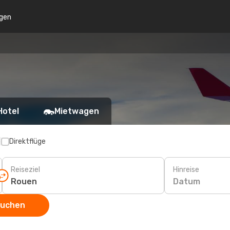
gen
Hotel
Mietwagen
p
Direktflüge
Reiseziel
Hinreise
Datum
suchen