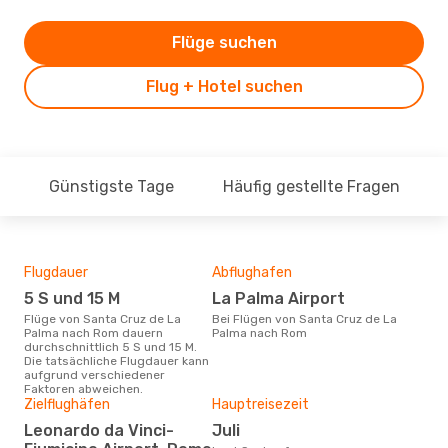
Flüge suchen
Flug + Hotel suchen
Günstigste Tage
Häufig gestellte Fragen
Flugdauer
Abflughafen
Dur
5 S und 15 M
La Palma Airport
31
Flüge von Santa Cruz de La
Bei Flügen von Santa Cruz de La
Der durchschnittliche Preis für
Palma nach Rom dauern
Palma nach Rom
Flü
durchschnittlich 5 S und 15 M.
Pal
Die tatsächliche Flugdauer kann
Dies
aufgrund verschiedener
der 
Faktoren abweichen.
Zielflughäfen
Hauptreisezeit
Leonardo da Vinci-
Juli