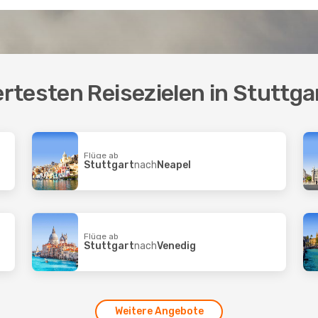
testen Reisezielen in Stuttga
Flüge ab
Stuttgart
nach
Neapel
Flüge ab
Stuttgart
nach
Venedig
Weitere Angebote