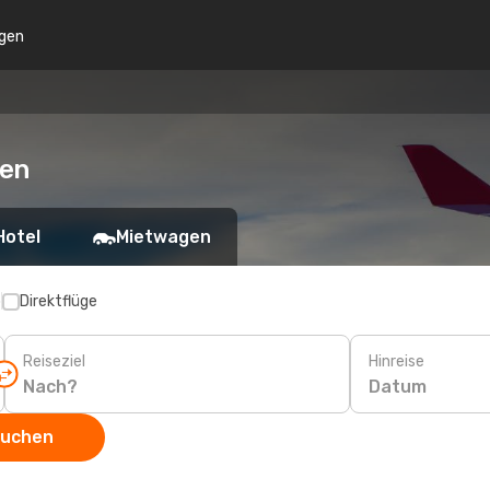
gen
ien
Hotel
Mietwagen
p
Direktflüge
Reiseziel
Hinreise
Datum
suchen