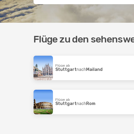
Flüge zu den sehenswer
Flüge ab
Stuttgart
nach
Mailand
Flüge ab
Stuttgart
nach
Rom