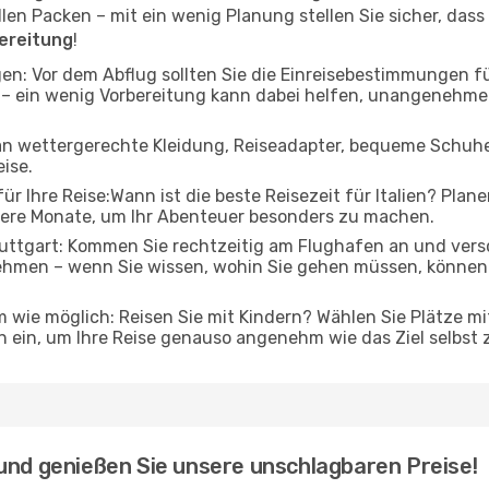
n Packen – mit ein wenig Planung stellen Sie sicher, dass al
bereitung
!
en: Vor dem Abflug sollten Sie die Einreisebestimmungen fü
 – ein wenig Vorbereitung kann dabei helfen, unangenehm
 an wettergerechte Kleidung, Reiseadapter, bequeme Schuhe 
eise.
r Ihre Reise:Wann ist die beste Reisezeit für Italien? Planen
gere Monate, um Ihr Abenteuer besonders zu machen.
ttgart: Kommen Sie rechtzeitig am Flughafen an und versch
ehmen – wenn Sie wissen, wohin Sie gehen müssen, können 
 wie möglich: Reisen Sie mit Kindern? Wählen Sie Plätze mi
 ein, um Ihre Reise genauso angenehm wie das Ziel selbst 
und genießen Sie unsere unschlagbaren Preise!