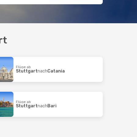
rt
Flüge ab
Stuttgart
nach
Catania
Flüge ab
Stuttgart
nach
Bari