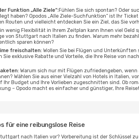
er Funktion „Alle Ziele“
:Fühlen Sie sich spontan? Oder su
elegt haben? Opodos „Alle Ziele-Suchfunktion“ ist Ihr Ticke
en Routen und vielleicht entdecken Sie ein Ziel, das Sie vo
Ein wenig Flexibilität in Ihrem Zeitplan kann Ihnen viel Geld
e von Stuttgart nach Italien zu finden. Warum mehr bezahl
entlich sparen können?
ime freischalten
: Wollen Sie bei Flügen und Unterkünften
en Sie exklusive Rabatte und Vorteile, die Ihre Reise von na
Paketen
: Warum sich nur mit Flügen zufriedengeben, wenn
nen? Wählen Sie aus einer Vielzahl von Hotels in Italien, vo
f Ihr Budget und Ihre Vorlieben zugeschnitten sind. Ob r
ung – Opodo macht es einfacher und günstiger, Ihre Reise
s für eine reibungslose Reise
tuttgart nach Italien vor? Vorbereitung ist der Schlüssel z