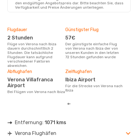
VRN
- IBZ
den endgültigen Angebotspreis dar. Bitte beachten Sie, dass
Lufthansa
1 Zwischenstopp
Verfügbarkeit und Preise Änderungen unterliegen.
IBZ
- VRN
Flugdauer
Günstigster Flug
Hau
2 Stunden
57€
Jul
Flüge von Verona nach Ibiza
Der günstigste einfache Flug
Laut Suchanfragen unserer
dauern durchschnittlich 2
von Verona nach Ibiza der von
Kund
Stunden. Die tatsächliche
unseren Kunden in den letzten
Haup
Flugdauer kann aufgrund
72 Stunden gefunden wurde
Vero
verschiedener Faktoren
Dur
abweichen.
4
Abflughafen
Zielflughafen
Der durchschnittliche Preis für
Verona Villafranca
Ibiza Airport
Flüg
betr
Airport
Für die Strecke von Verona nach
wurd
Ibiza
Bei Flügen von Verona nach Ibiza
Mon
Entfernung:
1071 kms
Verona Flughäfen