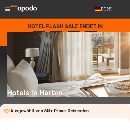
DE
(€)
HOTEL FLASH SALE ENDET IN
--
:
--
:
--
:
--
TAGE
STUNDEN
MINUTEN
SEKUNDEN
Hotels in Harbin
Ausgewählt von 8M+ Prime-Reisenden