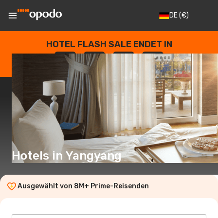
DE
(€)
HOTEL FLASH SALE ENDET IN
--
:
--
:
--
:
--
TAGE
STUNDEN
MINUTEN
SEKUNDEN
Hotels in Yangyang
Ausgewählt von 8M+ Prime-Reisenden