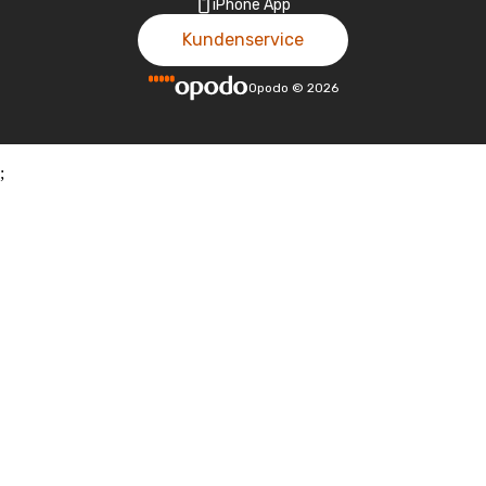
iPhone App
Kundenservice
Opodo
©
2026
;