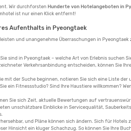
tent. Wir durchforsten
Hunderte von Hotelangeboten in P
hotel ist nur einen Klick entfernt!
hres Aufenthalts in Pyeongtaek
leisten und unangenehme Überraschungen in Pyeongtaek z
, Sie sind in Pyeongtaek – welche Art von Erlebnis suchen S
eichneter Verkehrsanbindung entscheiden, können Sie Ihre 
e mit der Suche beginnen, notieren Sie sich eine Liste der
Sie ein Fitnessstudio? Sind Ihre Haustiere willkommen? Wenn
en Sie sich Zeit, aktuelle Bewertungen auf vertrauenswürd
ieten unschätzbare Einblicke in Servicequalität, Sauberke
s.
hersehbar, und Pläne können sich ändern. Sich für Hotels z
 dieser Hinsicht ein kluger Schachzug. So können Sie Ihre