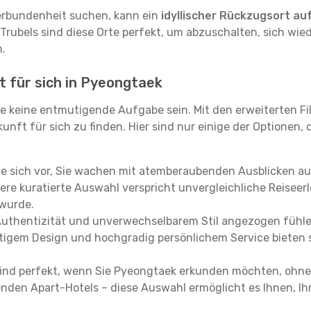
erbundenheit suchen, kann ein
idyllischer Rückzugsort au
 Trubels sind diese Orte perfekt, um abzuschalten, sich wie
.
t für sich in Pyeongtaek
e keine entmutigende Aufgabe sein. Mit den erweiterten Fi
kunft für sich zu finden. Hier sind nur einige der Optionen,
ie sich vor, Sie wachen mit atemberaubenden Ausblicken a
re kuratierte Auswahl verspricht unvergleichliche Reiseerle
 wurde.
Authentizität und unverwechselbarem Stil angezogen fühle
rtigem Design und hochgradig persönlichem Service bieten s
ind perfekt, wenn Sie Pyeongtaek erkunden möchten, ohne
enden Apart-Hotels – diese Auswahl ermöglicht es Ihnen, Ih