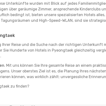
se Unterkünfte wurden mit Blick auf jedes Familienmitglied
rfügen über geräumige Zimmer, ansprechende Kinderclubs und
flich bedingt ist, bieten unsere spezialisierten Hotels alle
t Tagungsräumen und High-Speed-WLAN, sind sie strategisc
ongtaek
g Ihrer Reise und die Suche nach der richtigen Unterkunft m
der Sie Hunderte von Hotels in Pyeongtaek gleichzeitig verg
.
ten
. Mit uns können Sie Ihre gesamte Reise an einem prakti
agens. Unser oberstes Ziel ist es, die Planung Ihres nächst
trieren können, was wirklich zählt: unvergessliche Erinner
ngtaek zu finden?