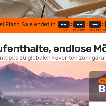
el Flash Sale endet in
--
:
--
:
--
:
TAGE
STUNDEN
MINUTEN
S
ufenthalte, endlose M
mtipps zu globalen Favoriten zum garan
Nr.
B