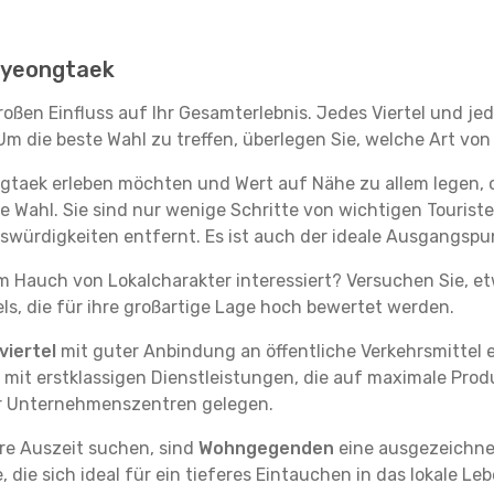
 Pyeongtaek
oßen Einfluss auf Ihr Gesamterlebnis. Jedes Viertel und j
m die beste Wahl zu treffen, überlegen Sie, welche Art von
ngtaek erleben möchten und Wert auf Nähe zu allem legen,
te Wahl. Sie sind nur wenige Schritte von wichtigen Tourist
ürdigkeiten entfernt. Es ist auch der ideale Ausgangspu
em Hauch von Lokalcharakter interessiert? Versuchen Sie, e
ls, die für ihre großartige Lage hoch bewertet werden.
iertel
mit guter Anbindung an öffentliche Verkehrsmittel e
it erstklassigen Dienstleistungen, die auf maximale Produk
er Unternehmenszentren gelegen.
re Auszeit suchen, sind
Wohngegenden
eine ausgezeichnet
ie sich ideal für ein tieferes Eintauchen in das lokale Le