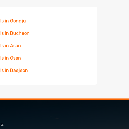
ls in Gongju
ls in Bucheon
ls in Asan
ls in Osan
ls in Daejeon
tz