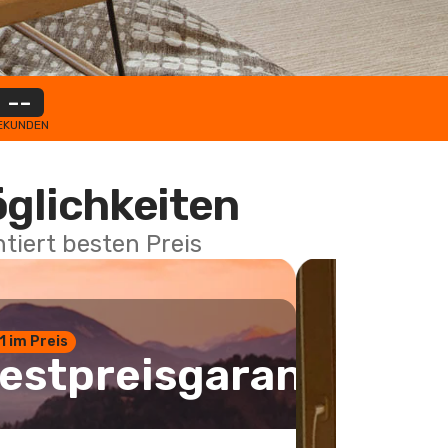
--
EKUNDEN
öglichkeiten
tiert besten Preis
 1 im Preis
estpreisgarantie