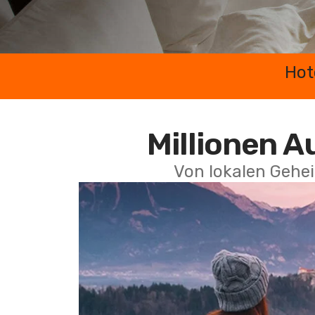
Hot
Millionen A
Von lokalen Gehei