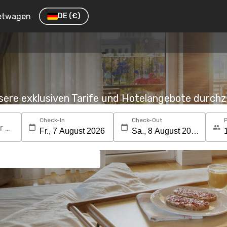
etwagen
DE
(€)
nsere exklusiven Tarife und Hotelangebote durc
Check-In
Check-Out
Suchen Sie nach einem Reiseziel oder Hotel