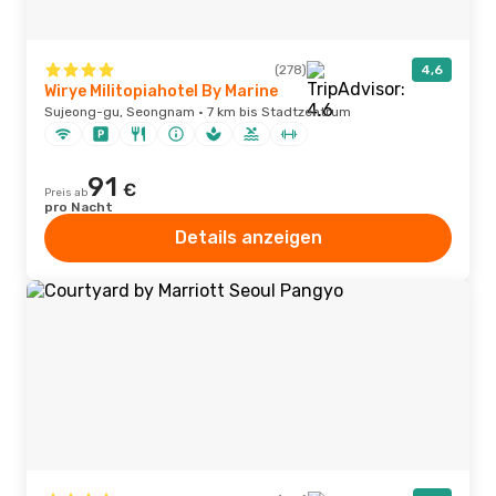
(278)
4,6
Wirye Militopiahotel By Marine
Sujeong-gu, Seongnam · 7 km bis Stadtzentrum
91
€
Preis ab
pro Nacht
Details anzeigen