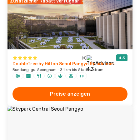
Zusätzlicher Rabatt verfügbar
(4)
4,3
DoubleTree by Hilton Seoul Pangyo Residences
Bundang-gu, Seongnam · 3,1 km bis Stadtzentrum
Preise anzeigen