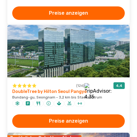
Preise anzeigen
(126)
4,4
DoubleTree by Hilton Seoul Pangyo
Bundang-gu, Seongnam · 3,2 km bis Stadtzentrum
Preise anzeigen