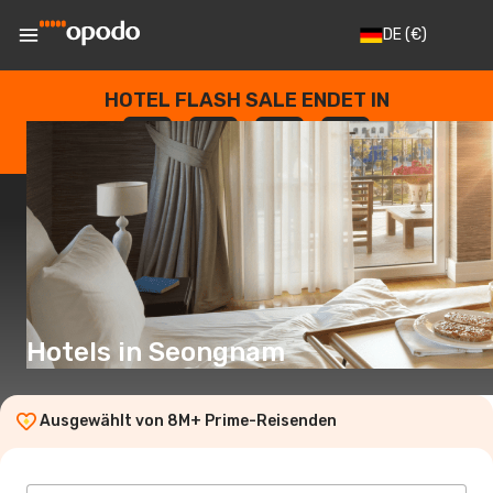
DE
(€)
HOTEL FLASH SALE ENDET IN
--
:
--
:
--
:
--
TAGE
STUNDEN
MINUTEN
SEKUNDEN
Hotels in Seongnam
Ausgewählt von 8M+ Prime-Reisenden