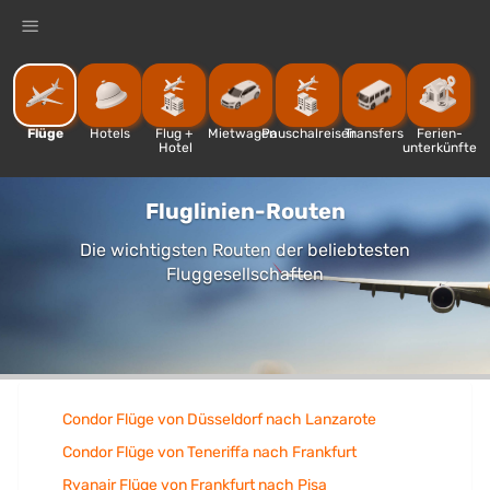
%
Flüge
Hotels
Flug + 
Mietwagen
Pauschalreisen
Transfers
Ferien-
Hotel
unterkünfte
Fluglinien-Routen
Die wichtigsten Routen der beliebtesten
Fluggesellschaften
Condor Flüge von Düsseldorf nach Lanzarote
Condor Flüge von Teneriffa nach Frankfurt
Ryanair Flüge von Frankfurt nach Pisa