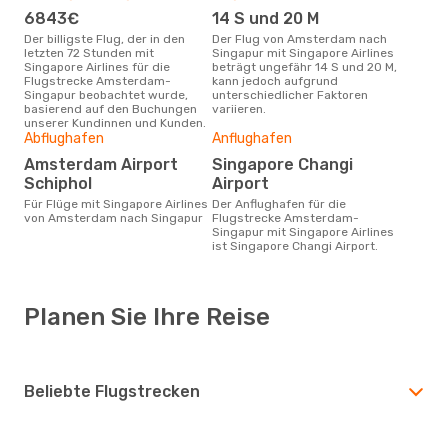
6843€
14 S und 20 M
Der billigste Flug, der in den
Der Flug von Amsterdam nach
letzten 72 Stunden mit
Singapur mit Singapore Airlines
Singapore Airlines für die
beträgt ungefähr 14 S und 20 M,
Flugstrecke Amsterdam-
kann jedoch aufgrund
Singapur beobachtet wurde,
unterschiedlicher Faktoren
basierend auf den Buchungen
variieren.
unserer Kundinnen und Kunden.
Abflughafen
Anflughafen
Amsterdam Airport
Singapore Changi
Schiphol
Airport
Für Flüge mit Singapore Airlines
Der Anflughafen für die
von Amsterdam nach Singapur
Flugstrecke Amsterdam-
Singapur mit Singapore Airlines
ist Singapore Changi Airport.
Planen Sie Ihre Reise
Beliebte Flugstrecken