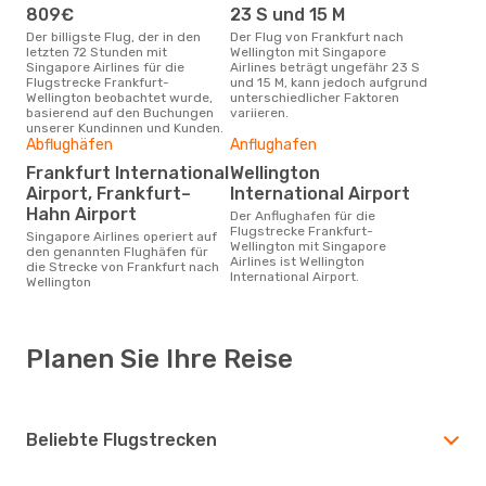
809€
23 S und 15 M
Der billigste Flug, der in den
Der Flug von Frankfurt nach
letzten 72 Stunden mit
Wellington mit Singapore
Singapore Airlines für die
Airlines beträgt ungefähr 23 S
Flugstrecke Frankfurt-
und 15 M, kann jedoch aufgrund
Wellington beobachtet wurde,
unterschiedlicher Faktoren
basierend auf den Buchungen
variieren.
unserer Kundinnen und Kunden.
Abflughäfen
Anflughafen
Frankfurt International
Wellington
Airport, Frankfurt–
International Airport
Hahn Airport
Der Anflughafen für die
Flugstrecke Frankfurt-
Singapore Airlines operiert auf
Wellington mit Singapore
den genannten Flughäfen für
Airlines ist Wellington
die Strecke von Frankfurt nach
International Airport.
Wellington
Planen Sie Ihre Reise
Beliebte Flugstrecken