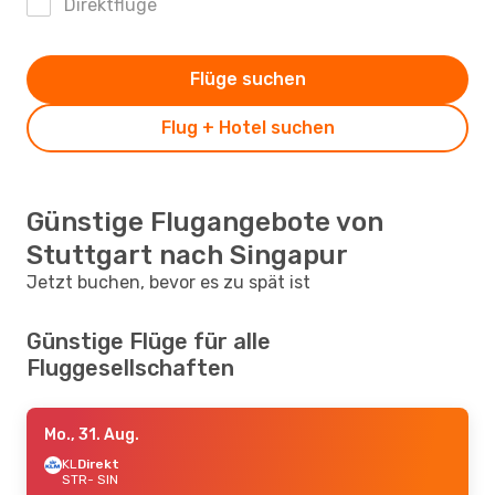
Direktflüge
Flüge suchen
Flug + Hotel suchen
Günstige Flugangebote von
Stuttgart nach Singapur
Jetzt buchen, bevor es zu spät ist
Günstige Flüge für alle
Fluggesellschaften
Mo., 31. Aug.
KL
Direkt
STR
- SIN