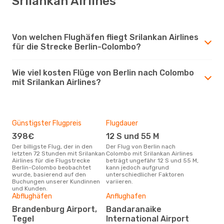
Srilankan Airlines
Von welchen Flughäfen fliegt Srilankan Airlines
für die Strecke Berlin-Colombo?
Wie viel kosten Flüge von Berlin nach Colombo
mit Srilankan Airlines?
Günstigster Flugpreis
Flugdauer
398€
12 S und 55 M
Der billigste Flug, der in den
Der Flug von Berlin nach
letzten 72 Stunden mit Srilankan
Colombo mit Srilankan Airlines
Airlines für die Flugstrecke
beträgt ungefähr 12 S und 55 M,
Berlin-Colombo beobachtet
kann jedoch aufgrund
wurde, basierend auf den
unterschiedlicher Faktoren
Buchungen unserer Kundinnen
variieren.
und Kunden.
Abflughäfen
Anflughafen
Brandenburg Airport,
Bandaranaike
Tegel
International Airport