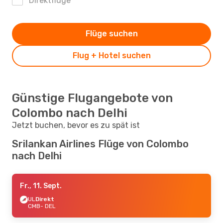
Direktflüge
Flüge suchen
Flug + Hotel suchen
Günstige Flugangebote von
Colombo nach Delhi
Jetzt buchen, bevor es zu spät ist
Srilankan Airlines Flüge von Colombo
nach Delhi
Fr., 11. Sept.
UL
Direkt
CMB
- DEL