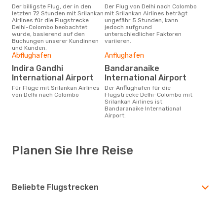
Der billigste Flug, der in den
Der Flug von Delhi nach Colombo
letzten 72 Stunden mit Srilankan
mit Srilankan Airlines beträgt
Airlines für die Flugstrecke
ungefähr 5 Stunden, kann
Delhi-Colombo beobachtet
jedoch aufgrund
wurde, basierend auf den
unterschiedlicher Faktoren
Buchungen unserer Kundinnen
variieren.
und Kunden.
Abflughafen
Anflughafen
Indira Gandhi
Bandaranaike
International Airport
International Airport
Für Flüge mit Srilankan Airlines
Der Anflughafen für die
von Delhi nach Colombo
Flugstrecke Delhi-Colombo mit
Srilankan Airlines ist
Bandaranaike International
Airport.
Planen Sie Ihre Reise
Beliebte Flugstrecken