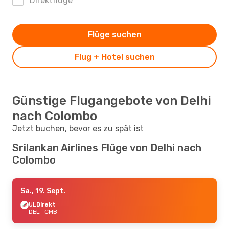
Direktflüge
Flüge suchen
Flug + Hotel suchen
Günstige Flugangebote von Delhi
nach Colombo
Jetzt buchen, bevor es zu spät ist
Srilankan Airlines Flüge von Delhi nach
Colombo
Sa., 19. Sept.
UL
Direkt
DEL
- CMB