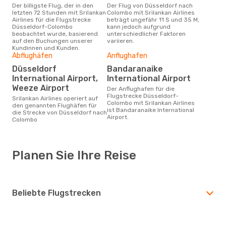
Der billigste Flug, der in den
Der Flug von Düsseldorf nach
letzten 72 Stunden mit Srilankan
Colombo mit Srilankan Airlines
Airlines für die Flugstrecke
beträgt ungefähr 11 S und 35 M,
Düsseldorf-Colombo
kann jedoch aufgrund
beobachtet wurde, basierend
unterschiedlicher Faktoren
auf den Buchungen unserer
variieren.
Kundinnen und Kunden.
Abflughäfen
Anflughafen
Düsseldorf
Bandaranaike
International Airport,
International Airport
Weeze Airport
Der Anflughafen für die
Flugstrecke Düsseldorf-
Srilankan Airlines operiert auf
Colombo mit Srilankan Airlines
den genannten Flughäfen für
ist Bandaranaike International
die Strecke von Düsseldorf nach
Airport.
Colombo
Planen Sie Ihre Reise
Beliebte Flugstrecken