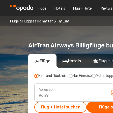
Flüge
Hotels
Flug + Hotel
Mietwa
Flüge
Fluggesellschaften
Fly Lily
AirTran Airways Billigflüge b
Flüge
Hotels
Flug + 
Hin- und Rückreise
Nur Hinreise
Multistop
Abreiseort
Flug + Hotel suchen
Flüge 