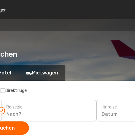
gen
uchen
Hotel
Mietwagen
p
Direktflüge
Reiseziel
Hinreise
Datum
suchen