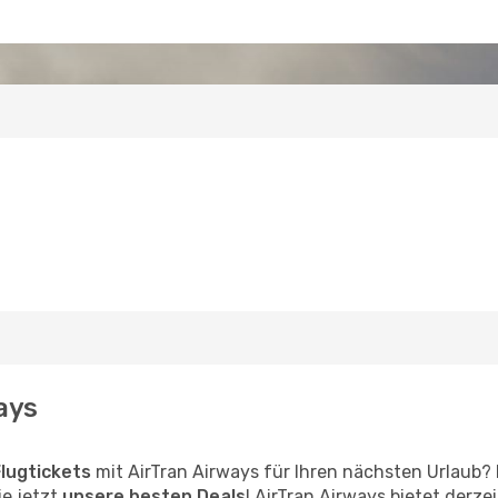
ays
lugtickets
mit AirTran Airways für Ihren nächsten Urlaub?
e jetzt
unsere besten Deals
! AirTran Airways bietet derz