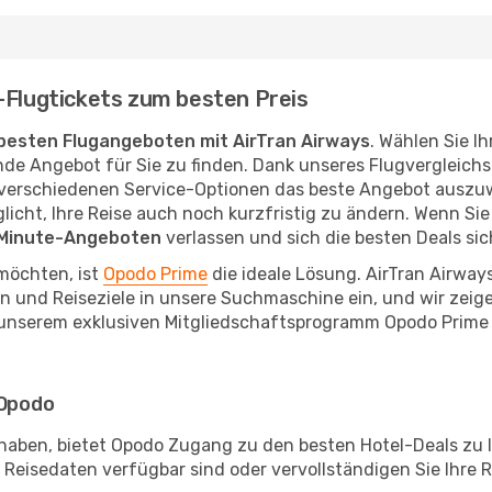
-Flugtickets zum besten Preis
besten Flugangeboten mit AirTran Airways
. Wählen Sie Ih
ende Angebot für Sie zu finden. Dank unseres Flugvergleich
verschiedenen Service-Optionen das beste Angebot auszuwä
öglicht, Ihre Reise auch noch kurzfristig zu ändern. Wenn S
-Minute-Angeboten
verlassen und sich die besten Deals sic
möchten, ist
Opodo Prime
die ideale Lösung. AirTran Airway
en und Reiseziele in unsere Suchmaschine ein, und wir zeig
unserem exklusiven Mitgliedschaftsprogramm Opodo Prime be
 Opodo
haben, bietet Opodo Zugang zu den besten Hotel-Deals zu I
en Reisedaten verfügbar sind oder vervollständigen Sie Ihre 