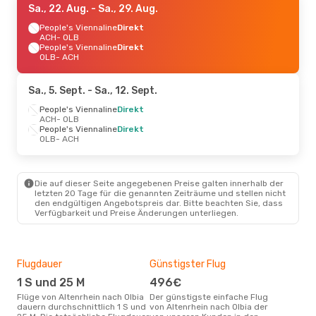
Sa., 22. Aug.
- Sa., 29. Aug.
People's Viennaline
Direkt
ACH
- OLB
People's Viennaline
Direkt
OLB
- ACH
Sa., 5. Sept.
- Sa., 12. Sept.
People's Viennaline
Direkt
ACH
- OLB
People's Viennaline
Direkt
OLB
- ACH
Die auf dieser Seite angegebenen Preise galten innerhalb der
letzten 20 Tage für die genannten Zeiträume und stellen nicht
den endgültigen Angebotspreis dar. Bitte beachten Sie, dass
Verfügbarkeit und Preise Änderungen unterliegen.
Flugdauer
Günstigster Flug
Hau
1 S und 25 M
496€
Jul
Flüge von Altenrhein nach Olbia
Der günstigste einfache Flug
Laut Suchanfragen unserer
dauern durchschnittlich 1 S und
von Altenrhein nach Olbia der
Kund