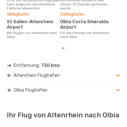
25 M. Die tatsächliche Flugdauer
von unseren Kunden in den
Haup
kann aufgrund verschiedener
letzten 72 Stunden gefunden
Alte
Faktoren abweichen.
wurde
Dur
Abflughafen
Zielflughafen
52
St Gallen-Altenrhein
Olbia Costa Smeralda
Der durchschnittliche Preis für
Airport
Airport
Flüg
betr
Bei Flügen von Altenrhein nach
Für die Strecke von Altenrhein
wurd
Olbia
nach Olbia
Mon
Entfernung:
730 kms
Altenrhein Flughäfen
Olbia Flughäfen
Ihr Flug von Altenrhein nach Olbia