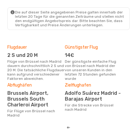
BRU
- MAD
Ryanair
Direkt
MAD
- BRU
Die auf dieser Seite angegebenen Preise galten innerhalb der
letzten 20 Tage für die genannten Zeiträume und stellen nicht
den endgültigen Angebotspreis dar. Bitte beachten Sie, dass
Verfügbarkeit und Preise Änderungen unterliegen.
Flugdauer
Günstigster Flug
Hau
2 S und 20 M
14€
Jul
Flüge von Brüssel nach Madrid
Der günstigste einfache Flug
Laut Suchanfragen unserer
dauern durchschnittlich 2 S und
von Brüssel nach Madrid der
Kund
20 M. Die tatsächliche Flugdauer
von unseren Kunden in den
Haup
kann aufgrund verschiedener
letzten 72 Stunden gefunden
Brü
Faktoren abweichen.
wurde
Abflughäfen
Zielflughafen
Dur
Brussels Airport,
Adolfo Suárez Madrid -
13
Brussels South
Barajas Airport
Der durchschnittliche Preis für
Charleroi Airport
Flü
Für die Strecke von Brüssel
betr
nach Madrid
Für Flüge von Brüssel nach
wurd
Madrid
Mon