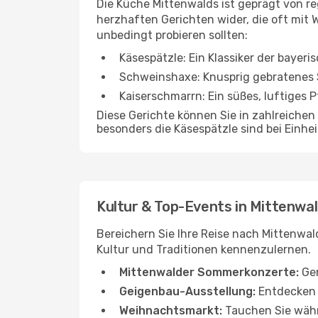
Die Küche Mittenwalds ist geprägt von re
herzhaften Gerichten wider, die oft mit Wi
unbedingt probieren sollten:
Käsespätzle: Ein Klassiker der bayer
Schweinshaxe: Knusprig gebratenes 
Kaiserschmarrn: Ein süßes, luftiges
Diese Gerichte können Sie in zahlreiche
besonders die Käsespätzle sind bei Einh
Kultur & Top-Events in Mittenwa
Bereichern Sie Ihre Reise nach Mittenwald
Kultur und Traditionen kennenzulernen.
Mittenwalder Sommerkonzerte:
Gen
Geigenbau-Ausstellung:
Entdecken S
Weihnachtsmarkt:
Tauchen Sie währ