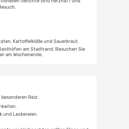
itionellen Gerichte sind herzhaft und
 Besuch.
aten, Kartoffelklöße und Sauerkraut.
n Gasthöfen am Stadtrand. Besuchen Sie
 oder am Wochenende.
n besonderen Reiz.
hkeiten.
k und Leckereien.