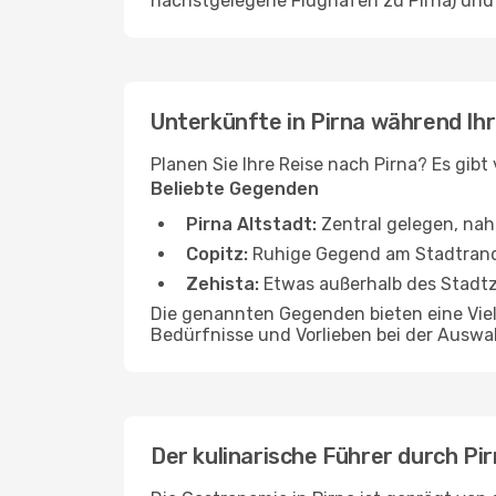
nächstgelegene Flughafen zu Pirna) und g
Unterkünfte in Pirna während Ihr
Planen Sie Ihre Reise nach Pirna? Es gibt
Beliebte Gegenden
Pirna Altstadt:
Zentral gelegen, na
Copitz:
Ruhige Gegend am Stadtrand, 
Zehista:
Etwas außerhalb des Stadtz
Die genannten Gegenden bieten eine Vielz
Bedürfnisse und Vorlieben bei der Auswa
Der kulinarische Führer durch Pi