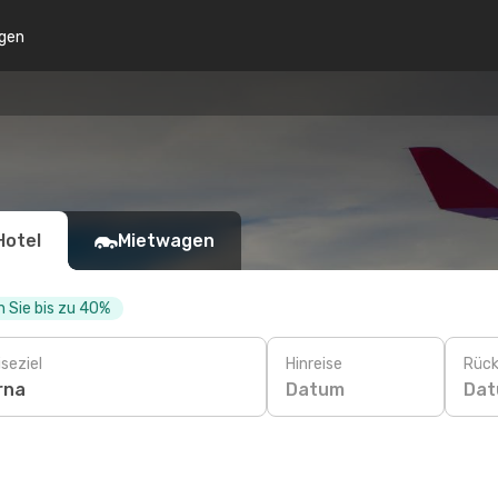
gen
Hotel
Mietwagen
 Sie bis zu 40%
seziel
Hinreise
Rück
Datum
Da