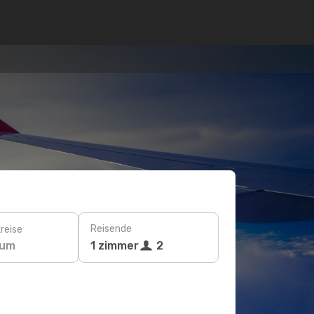
Reisende
reise
tum
1 zimmer
2