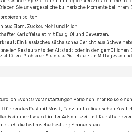
 sächsischen Spezialitäten und regionalen Zutaten. Die trad
 Erleben Sie unvergessliche kulinarische Momente bei Ihrem
 probieren sollten:
n aus Eiern, Zucker, Mehl und Milch.
hafter Kartoffelsalat mit Essig, Öl und Gewürzen.
rkraut:
Ein klassisches sächsisches Gericht aus Schweinebr
itionellen Restaurants der Altstadt oder in den gemütliche
ezialitäten. Probieren Sie diese Gerichte zum Mittagessen
turellen Events! Veranstaltungen verleihen Ihrer Reise eine
tattfindendes Fest mit Musik, Tanz und kulinarischen Köstlic
ler Weihnachtsmarkt in der Adventszeit mit Kunsthandwer
 durch die historische Festung Sonnenstein.