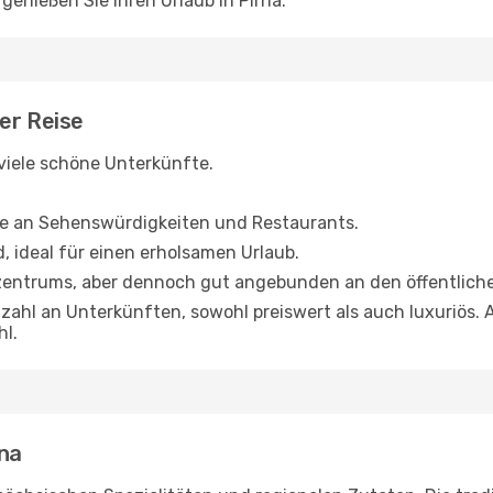
enießen Sie Ihren Urlaub in Pirna.
er Reise
 viele schöne Unterkünfte.
he an Sehenswürdigkeiten und Restaurants.
ideal für einen erholsamen Urlaub.
entrums, aber dennoch gut angebunden an den öffentliche
ahl an Unterkünften, sowohl preiswert als auch luxuriös. A
hl.
rna