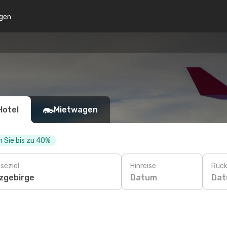
gen
Hotel
Mietwagen
 Sie bis zu 40%
seziel
Hinreise
Rück
Datum
Da