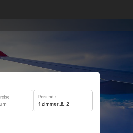
Reisende
reise
tum
1 zimmer
2